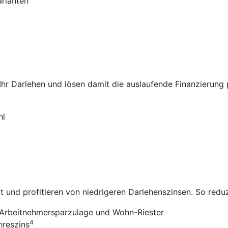
arianten
 Ihr Darlehen und lösen damit die auslaufende Finanzierung
hl
it und profitieren von niedrigeren Darlehenszinsen. So redu
Arbeitnehmersparzulage und Wohn-Riester
4
hreszins