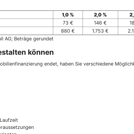
1,0 %
2,0 %
2
73 €
146 €
1
880 €
1.753 €
2.
ll AG; Beträge gerundet
estalten können
ilienfinanzierung endet, haben Sie verschiedene Möglichkei
Laufzeit
oraussetzungen