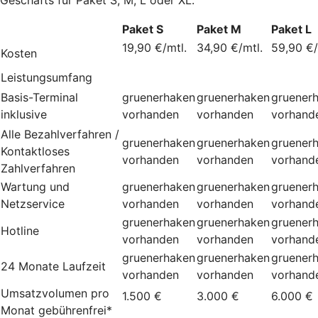
Paket S
Paket M
Paket L
19,90 €/mtl.
34,90 €/mtl.
59,90 €/
Kosten
Leistungsumfang
Basis-Terminal
gruenerhaken
gruenerhaken
gruener
inklusive
vorhanden
vorhanden
vorhand
Alle Bezahlverfahren /
gruenerhaken
gruenerhaken
gruener
Kontaktloses
vorhanden
vorhanden
vorhand
Zahlverfahren
Wartung und
gruenerhaken
gruenerhaken
gruener
Netzservice
vorhanden
vorhanden
vorhand
gruenerhaken
gruenerhaken
gruener
Hotline
vorhanden
vorhanden
vorhand
gruenerhaken
gruenerhaken
gruener
24 Monate Laufzeit
vorhanden
vorhanden
vorhand
Umsatzvolumen pro
1.500 €
3.000 €
6.000 €
Monat gebührenfrei*