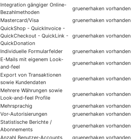
Integration gängiger Online-
gruenerhaken
vorhanden
Bezahlmethoden
Mastercard/Visa
gruenerhaken
vorhanden
QuickShop - QuickInvoice -
QuickCheckout - QuickLink -
gruenerhaken
vorhanden
QuickDonation
Individuelle Formularfelder
gruenerhaken
vorhanden
E-Mails mit eigenem Look-
gruenerhaken
vorhanden
and-feel
Export von Transaktionen
gruenerhaken
vorhanden
sowie Kundendaten
Mehrere Währungen sowie
gruenerhaken
vorhanden
Look-and-feel Profile
Mehrsprachig
gruenerhaken
vorhanden
Vor-Autorisierungen
gruenerhaken
vorhanden
Statistische Berichte /
gruenerhaken
vorhanden
Abonnements
Anzahl Benutzer-Accounts
gruenerhaken
vorhanden