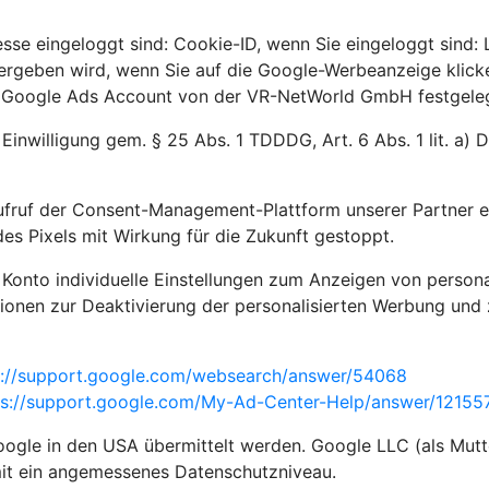
sse eingeloggt sind: Cookie-ID, wenn Sie eingeloggt sind:
bergeben wird, wenn Sie auf die Google-Werbeanzeige klick
m Google Ads Account von der VR-NetWorld GmbH festgelegt
 Einwilligung gem. § 25 Abs. 1 TDDDG, Art. 6 Abs. 1 lit. a)
ufruf der Consent-Management-Plattform unserer Partner e
es Pixels mit Wirkung für die Zukunft gestoppt.
 Konto individuelle Einstellungen zum Anzeigen von person
ionen zur Deaktivierung der personalisierten Werbung und 
s://support.google.com/websearch/answer/54068
ps://support.google.com/My-Ad-Center-Help/answer/121
gle in den USA übermittelt werden. Google LLC (als Mutte
mit ein angemessenes Datenschutzniveau.