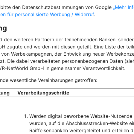
ie bitte den Datenschutzbestimmungen von Google
„Mehr In
gen für personalisierte Werbung / Widerruf
.
ng
nd den weiteren Partnern der teilnehmenden Banken, sond
 zugute und werden mit diesen geteilt. Eine Liste der te
g von Werbekampagnen, der Entwicklung neuer Werbekonz
t. Die dabei verarbeiteten personenbezogenen Daten (siehe
 VR-NetWorld GmbH in gemeinsamer Verantwortlichkeit.
de wesentliche Vereinbarungen getroffen:
tung
Verarbeitungsschritte
Werden digital beworbene Website-Nutzende vo
wurden, auf die Abschlussstrecken-Website 
Raiffeisenbanken weitergeleitet und erteilen 