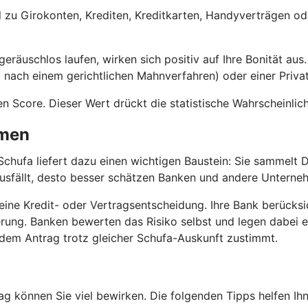
l zu Girokonten, Krediten, Kreditkarten, Handyverträgen od
äuschlos laufen, wirken sich positiv auf Ihre Bonität aus. 
 nach einem gerichtlichen Mahnverfahren) oder einer Privati
en Score. Dieser Wert drückt die statistische Wahrscheinli
mmen
 Schufa liefert dazu einen wichtigen Baustein: Sie sammelt
usfällt, desto besser schätzen Banken und andere Unterneh
ür eine Kredit- oder Vertragsentscheidung. Ihre Bank berüc
ung. Banken bewerten das Risiko selbst und legen dabei e
 dem Antrag trotz gleicher Schufa-Auskunft zustimmt.
ltag können Sie viel bewirken. Die folgenden Tipps helfen Ih