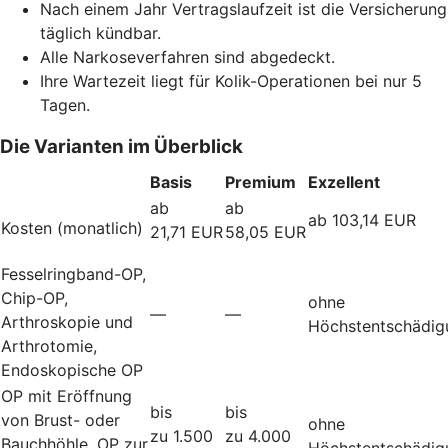
Nach einem Jahr Vertragslaufzeit ist die Versicherung
täglich kündbar.
Alle Narkoseverfahren sind abgedeckt.
Ihre Wartezeit liegt für Kolik-Operationen bei nur 5
Tagen.
Die Varianten im Überblick
Basis
Premium
Exzellent
ab
ab
ab 103,14 EUR
Kosten (monatlich)
21,71 EUR
58,05 EUR
Fesselringband-OP,
Chip-OP,
ohne
—
—
Arthroskopie und
Höchstentschädig
Arthrotomie,
Endoskopische OP
OP mit Eröffnung
bis
bis
von Brust- oder
ohne
zu 1.500
zu 4.000
Bauchhöhle, OP zur
Höchstentschädig