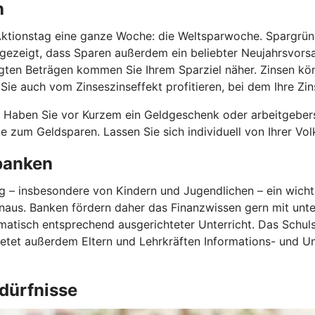
h
tionstag eine ganze Woche: die Weltsparwoche. Spargründe g
zeigt, dass Sparen außerdem ein beliebter Neujahrsvorsatz
legten Beträgen kommen Sie Ihrem Sparziel näher. Zinsen kö
e auch vom Zinseszinseffekt profitieren, bei dem Ihre Zins
. Haben Sie vor Kurzem ein Geldgeschenk oder arbeitgebe
te zum Geldsparen. Lassen Sie sich individuell von Ihrer Vo
nbanken
ung – insbesondere von Kindern und Jugendlichen – ein wich
aus. Banken fördern daher das Finanzwissen gern mit unte
tisch entsprechend ausgerichteter Unterricht. Das Schuls
ietet außerdem Eltern und Lehrkräften Informations- und Un
edürfnisse