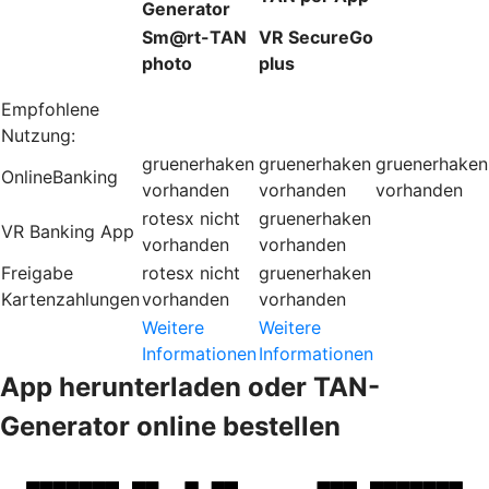
Generator
Sm@rt-TAN
VR SecureGo
photo
plus
Empfohlene
Nutzung:
gruenerhaken
gruenerhaken
gruenerhaken
OnlineBanking
vorhanden
vorhanden
vorhanden
rotesx
nicht
gruenerhaken
VR Banking App
vorhanden
vorhanden
Freigabe
rotesx
nicht
gruenerhaken
Kartenzahlungen
vorhanden
vorhanden
Weitere
Weitere
Informationen
Informationen
App herunterladen oder TAN-
Generator online bestellen